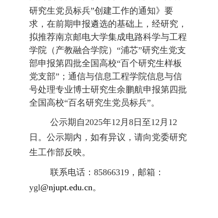
研究生党员标兵”创建工作的通知》要
求，在前期申报遴选的基础上，经研究，
拟推荐南京邮电大学集成电路科学与工程
学院（产教融合学院）“浦芯
”
研究生党支
部申报第四批全国高校“百个研究生样板
党支部”；通信与信息工程学院信息与信
号处理专业博士研究生余鹏航申报第四批
全国高校“百名研究生党员标兵”。
公示期自
2025
年
12
月
8
日至
12
月
12
日。公示期内，如有异议，请向
党委研究
生工作部
反映。
联系电话：
85866319
，邮箱：
ygl
@njupt.edu.cn
。